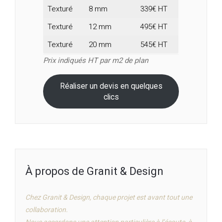
Texturé
8 mm
339€ HT
Texturé
12 mm
495€ HT
Texturé
20 mm
545€ HT
Prix indiqués HT par m2 de plan
Réaliser un devis en quelques
clics
À propos de Granit & Design
Chez Granit & Design, chaque projet est avant tout une
collaboration.