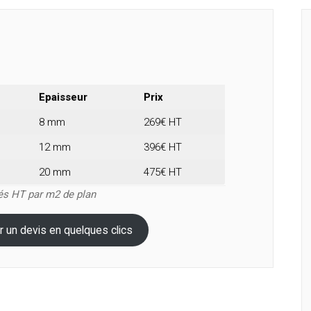
Epaisseur
Prix
8 mm
269€ HT
12 mm
396€ HT
20 mm
475€ HT
ués HT par m2 de plan
r un devis en quelques clics