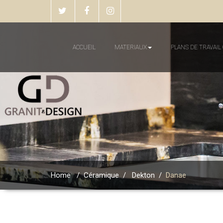
ACCUEIL
MATERIAUX
PLANS DE TRAVAIL
Home
/
Céramique
/
Dekton
/
Danae