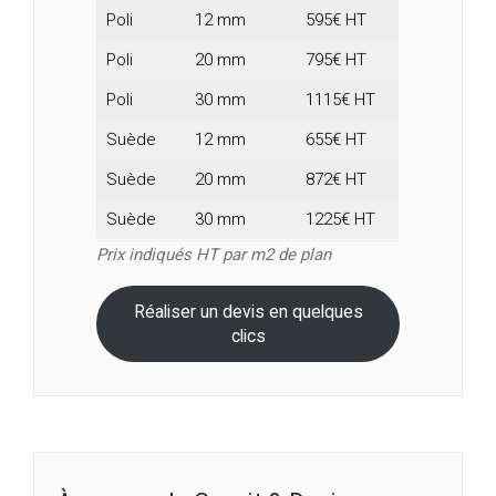
Poli
12 mm
595€ HT
Poli
20 mm
795€ HT
Poli
30 mm
1115€ HT
Suède
12 mm
655€ HT
Suède
20 mm
872€ HT
Suède
30 mm
1225€ HT
Prix indiqués HT par m2 de plan
Réaliser un devis en quelques
clics