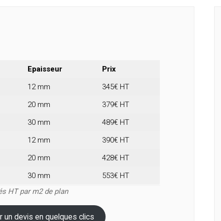
Epaisseur
Prix
12 mm
345€ HT
20 mm
379€ HT
30 mm
489€ HT
12 mm
390€ HT
20 mm
428€ HT
30 mm
553€ HT
ués HT par m2 de plan
r un devis en quelques clics